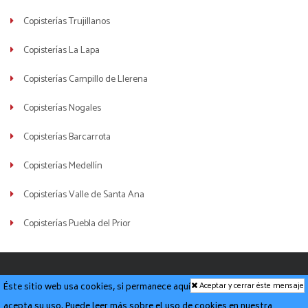
Copisterías Trujillanos
Copisterías La Lapa
Copisterías Campillo de Llerena
Copisterías Nogales
Copisterías Barcarrota
Copisterías Medellín
Copisterías Valle de Santa Ana
Copisterías Puebla del Prior
imprentascercademi © 2026
Aviso legal y politica de
Aceptar y cerrar éste mensaje
Éste sitio web usa cookies, si permanece aquí
privacidad
·
Política de Cookies
·
Condiciones del servicio
acepta su uso. Puede leer más sobre el uso de cookies en nuestra