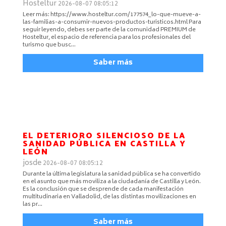
Hosteltur
2026-08-07 08:05:12
Leer más: https://www.hosteltur.com/177574_lo-que-mueve-a-
las-familias-a-consumir-nuevos-productos-turisticos.html Para
seguir leyendo, debes ser parte de la comunidad PREMIUM de
Hosteltur, el espacio de referencia para los profesionales del
turismo que busc…
Saber más
EL DETERIORO SILENCIOSO DE LA
SANIDAD PÚBLICA EN CASTILLA Y
LEÓN
josde
2026-08-07 08:05:12
Durante la última legislatura la sanidad pública se ha convertido
en el asunto que más moviliza a la ciudadanía de Castilla y León.
Es la conclusión que se desprende de cada manifestación
multitudinaria en Valladolid, de las distintas movilizaciones en
las pr…
Saber más