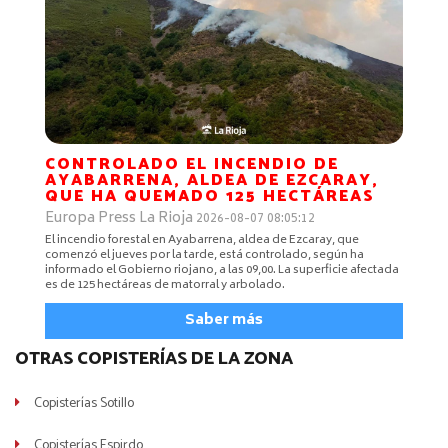
CONTROLADO EL INCENDIO DE
AYABARRENA, ALDEA DE EZCARAY,
QUE HA QUEMADO 125 HECTÁREAS
Europa Press La Rioja
2026-08-07 08:05:12
El incendio forestal en Ayabarrena, aldea de Ezcaray, que
comenzó el jueves por la tarde, está controlado, según ha
informado el Gobierno riojano, a las 09,00. La superficie afectada
es de 125 hectáreas de matorral y arbolado.
Saber más
OTRAS COPISTERÍAS DE LA ZONA
Copisterías Sotillo
Copisterías Espirdo