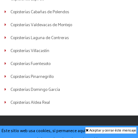
Copisterías Cabañas de Polendos
Copisterías Valdevacas de Montejo
Copisterías Laguna de Contreras
Copisterías Villacastín
Copisterías Fuentesoto
Copisterías Pinarnegrillo
Copisterías Domingo García
Copisterías Aldea Real
imprentascercademi © 2026
Aviso legal y politica de
Aceptar y cerrar éste mensaje
Éste sitio web usa cookies, si permanece aquí