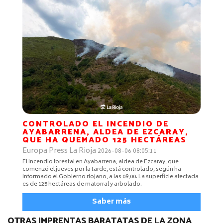
CONTROLADO EL INCENDIO DE
AYABARRENA, ALDEA DE EZCARAY,
QUE HA QUEMADO 125 HECTÁREAS
Europa Press La Rioja
2026-08-06 08:05:11
El incendio forestal en Ayabarrena, aldea de Ezcaray, que
comenzó el jueves por la tarde, está controlado, según ha
informado el Gobierno riojano, a las 09,00. La superficie afectada
es de 125 hectáreas de matorral y arbolado.
Saber más
OTRAS IMPRENTAS BARATATAS DE LA ZONA