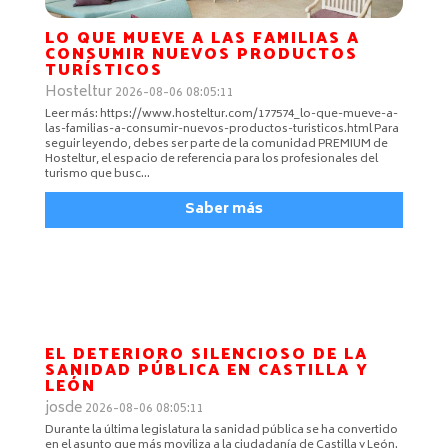
LO QUE MUEVE A LAS FAMILIAS A
CONSUMIR NUEVOS PRODUCTOS
TURÍSTICOS
Hosteltur
2026-08-06 08:05:11
Leer más: https://www.hosteltur.com/177574_lo-que-mueve-a-
las-familias-a-consumir-nuevos-productos-turisticos.html Para
seguir leyendo, debes ser parte de la comunidad PREMIUM de
Hosteltur, el espacio de referencia para los profesionales del
turismo que busc…
Saber más
EL DETERIORO SILENCIOSO DE LA
SANIDAD PÚBLICA EN CASTILLA Y
LEÓN
josde
2026-08-06 08:05:11
Durante la última legislatura la sanidad pública se ha convertido
en el asunto que más moviliza a la ciudadanía de Castilla y León.