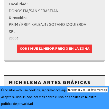
Localidad:
DONOSTIA/SAN SEBASTIÁN
Dirección:
PRIM / PRIM KALEA, 51 SOTANO IZQUIERDA
CP:
20006
CONSIGUE EL MEJOR PRECIO EN LA ZONA
MICHELENA ARTES GRÁFICAS
S.L.
Aceptar y cerrar éste mensaje
Éste sitio web usa cookies, si permanece aquí
Localidad:
acepta su uso. Puede leer más sobre el uso de cookies en nuestra
DONOSTIA/SAN SEBASTIÁN
política de privacidad
.