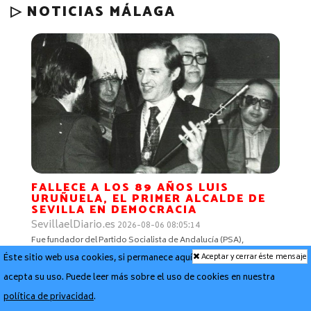
▷ NOTICIAS MÁLAGA
FALLECE A LOS 89 AÑOS LUIS
URUÑUELA, EL PRIMER ALCALDE DE
SEVILLA EN DEMOCRACIA
SevillaelDiario.es
2026-08-06 08:05:14
Fue fundador del Partido Socialista de Andalucía (PSA),
formación antecedente del Partido Andalucista, y diputado en el
Aceptar y cerrar éste mensaje
Éste sitio web usa cookies, si permanece aquí
Congreso durante la legislatura constituyente surgida de las
elecciones de 1979 y parlamentario andaluz. Luis Uruñuela,
acepta su uso. Puede leer más sobre el uso de cookies en nuestra
primer alcalde d…
política de privacidad
.
Saber más