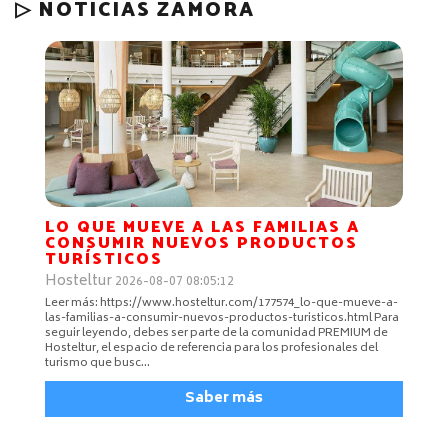
▷ NOTICIAS ZAMORA
LO QUE MUEVE A LAS FAMILIAS A
CONSUMIR NUEVOS PRODUCTOS
TURÍSTICOS
Hosteltur
2026-08-07 08:05:12
Leer más: https://www.hosteltur.com/177574_lo-que-mueve-a-
las-familias-a-consumir-nuevos-productos-turisticos.html Para
seguir leyendo, debes ser parte de la comunidad PREMIUM de
Hosteltur, el espacio de referencia para los profesionales del
turismo que busc…
Saber más