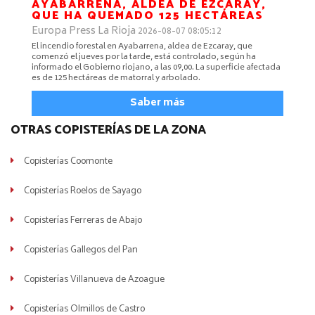
AYABARRENA, ALDEA DE EZCARAY,
QUE HA QUEMADO 125 HECTÁREAS
Europa Press La Rioja
2026-08-07 08:05:12
El incendio forestal en Ayabarrena, aldea de Ezcaray, que
comenzó el jueves por la tarde, está controlado, según ha
informado el Gobierno riojano, a las 09,00. La superficie afectada
es de 125 hectáreas de matorral y arbolado.
Saber más
OTRAS COPISTERÍAS DE LA ZONA
Copisterías Coomonte
Copisterías Roelos de Sayago
Copisterías Ferreras de Abajo
Copisterías Gallegos del Pan
Copisterías Villanueva de Azoague
Copisterías Olmillos de Castro