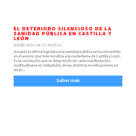
EL DETERIORO SILENCIOSO DE LA
SANIDAD PÚBLICA EN CASTILLA Y
LEÓN
josde
2026-08-07 08:05:12
Durante la última legislatura la sanidad pública se ha convertido
en el asunto que más moviliza a la ciudadanía de Castilla y León.
Es la conclusión que se desprende de cada manifestación
multitudinaria en Valladolid, de las distintas movilizaciones en
las pr…
Saber más