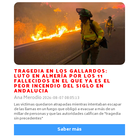
TRAGEDIA EN LOS GALLARDOS:
LUTO EN ALMERÍA POR LOS 11
FALLECIDOS EN EL QUE YA ES EL
PEOR INCENDIO DEL SIGLO EN
ANDALUCIA
Ana Merodio
2026-08-07 08:05:13
Las víctimas quedaron atrapadas mientras intentaban escapar
de las llamas en un fuego que obligó a evacuar a más de un
millar de personas y que las autoridades califican de "tragedia
sin precedentes"
Saber más