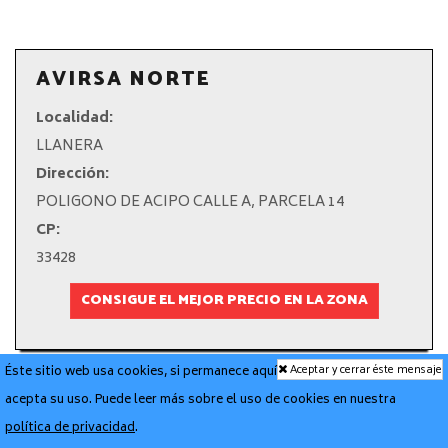
AVIRSA NORTE
Localidad:
LLANERA
Dirección:
POLIGONO DE ACIPO CALLE A, PARCELA 14
CP:
33428
CONSIGUE EL MEJOR PRECIO EN LA ZONA
Aceptar y cerrar éste mensaje
Éste sitio web usa cookies, si permanece aquí
acepta su uso. Puede leer más sobre el uso de cookies en nuestra
política de privacidad
.
GRÁFICAS LA MORGAL